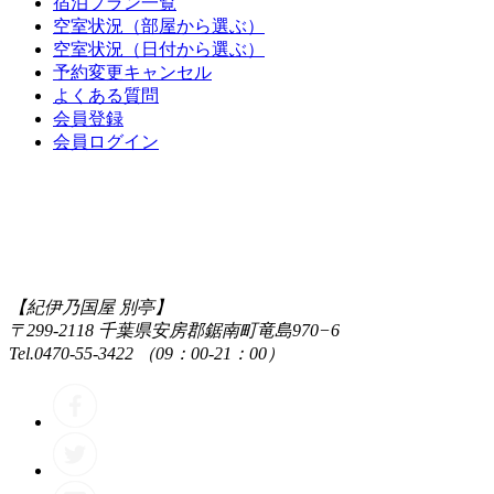
宿泊プラン一覧
空室状況
（部屋から選ぶ）
空室状況
（日付から選ぶ）
予約変更
キャンセル
よくある質問
会員登録
会員ログイン
【紀伊乃国屋 別亭】
〒299-2118 千葉県安房郡鋸南町竜島970−6
Tel.0470-55-3422 （09：00-21：00）