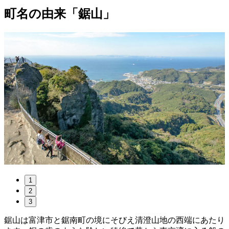
町名の由来「鋸山」
1
2
3
鋸山は富津市と鋸南町の境にそびえ清澄山地の西端にあたり