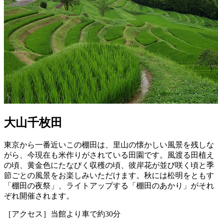
大山千枚田
東京から一番近いこの棚田は、里山の懐かしい風景を残しな
がら、今現在も米作りがされている田園です。風渡る田植え
の頃、黄金色にたなびく収穫の頃、彼岸花が並び咲く頃と季
節ごとの風景をお楽しみいただけます。秋には松明をともす
「棚田の夜祭」、ライトアップする「棚田のあかり」がそれ
ぞれ開催されます。
［アクセス］当館より車で約30分