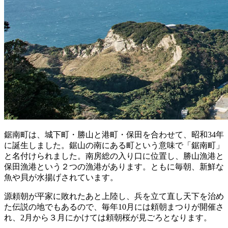
鋸南町は、城下町・勝山と港町・保田を合わせて、昭和34年
に誕生しました。鋸山の南にある町という意味で「鋸南町」
と名付けられました。南房総の入り口に位置し、勝山漁港と
保田漁港という２つの漁港があります。ともに毎朝、新鮮な
魚や貝が水揚げされています。
源頼朝が平家に敗れたあと上陸し、兵を立て直し天下を治め
た伝説の地でもあるので、毎年10月には頼朝まつりが開催さ
れ、2月から３月にかけては頼朝桜が見ごろとなります。