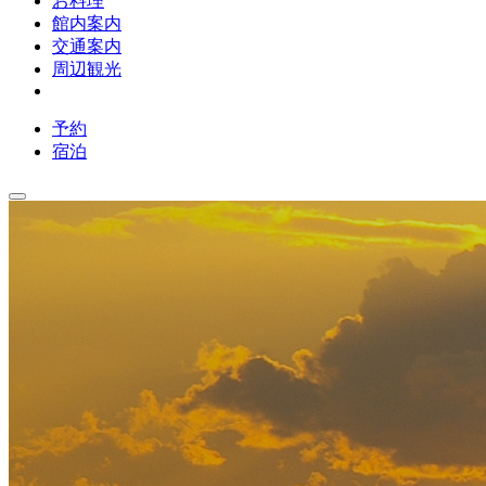
お料理
館内案内
交通案内
周辺観光
予約
宿泊