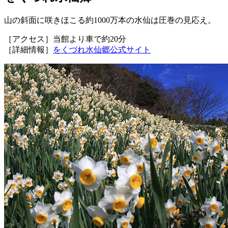
山の斜面に咲きほこる約1000万本の水仙は圧巻の見応え。
［アクセス］当館より車で約20分
［詳細情報］
をくづれ水仙郷公式サイト